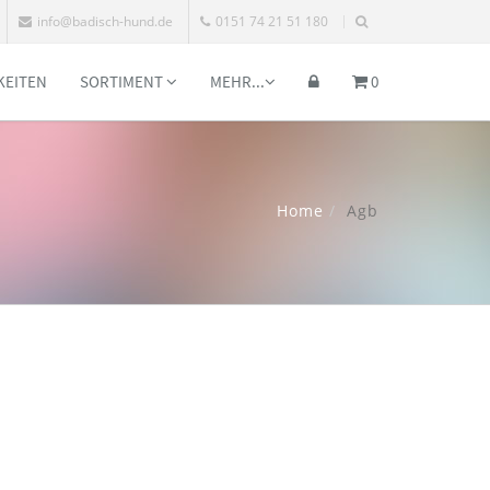
info@badisch-hund.de
0151 74 21 51 180
KEITEN
SORTIMENT
MEHR...
0
Home
Agb