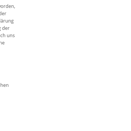
worden,
der
lärung
g der
rch uns
he
chen