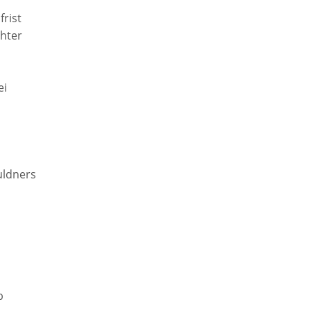
rist
hter
ei
uldners
b