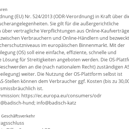
hren
rdnung (EU) Nr. 524/2013 (ODR-Verordnung) in Kraft über di
cherangelegenheiten. Sie gilt für die außergerichtliche
en über vertragliche Verpflichtungen aus Online-Kaufverträg
n zwischen Verbrauchern und Online-Händlern und bezweckt
cherschutzniveaus im europäischen Binnenmarkt. Mit der
legung (OS) soll eine einfache, effiziente, schnelle und
e Lösung für Streitigkeiten angeboten werden. Die OS-Platt
Beschwerden an die (nach nationalem Recht) zuständigen AS
beilegung) weiter. Die Nutzung der OS-Plattform selbst ist
AS-Stellen können dem Verbraucher ggf. Kosten (bis zu 30,0
tsmissbräuchlich ist.
mmission: https://ec.europa.eu/consumers/odr
fo@badisch-hund; info@badisch-katz
n Geschäftsverkehr
ragsschluss