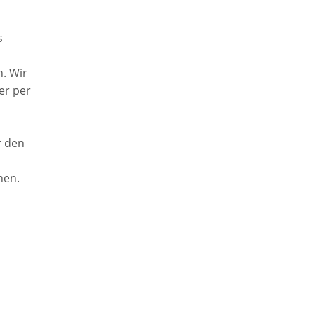
s
. Wir
er per
r den
hen.