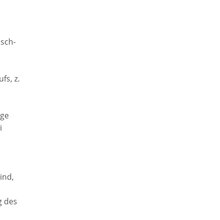
isch-
fs, z.
age
i
ind,
g des