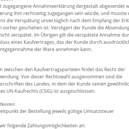
tet zugegangene Annahmeerklärung dergestalt abgesendet 
derung ihm rechtzeitig zugegangen sein würde, und musste 
uns die Verspätung unverzüglich nach dem Empfang der Erk
on vorher geschehen ist. Verzögert der Kunde die Absendun
 nicht verspätet. Im Übrigen gilt die verspätete Annahme du
luss eines Kaufvertrages, das der Kunde durch ausdrücklic
Entgegennahme der Ware annehmen kann.
n zwischen den Kaufvertragsparteien findet das Recht der
wendung. Von dieser Rechtswahl ausgenommen sind die
rschriften des Landes, in dem der Kunde seinen gewöhnli
es UN-Kaufrechts (CSIG) ist ausgeschlossen.
ndkosten
Zeitpunkt der Bestellung jeweils gültige Umsatzsteuer
 wir folgende Zahlungsmöglichkeiten an: