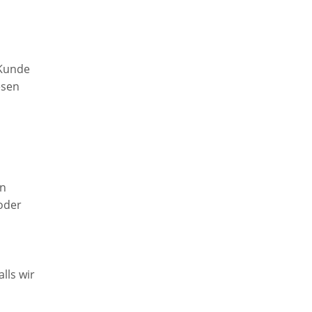
 Kunde
esen
in
oder
lls wir