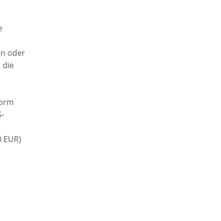
e
en oder
 die
form
-
0 EUR)