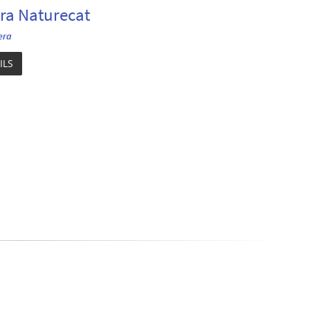
ra Naturecat
era
ILS