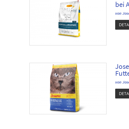
bei A
von Jos
DETA
Jose
Futt
von Jos
DETA