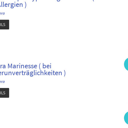
llergien )
era
ILS
ra Marinesse ( bei
erunverträglichkeiten )
era
ILS