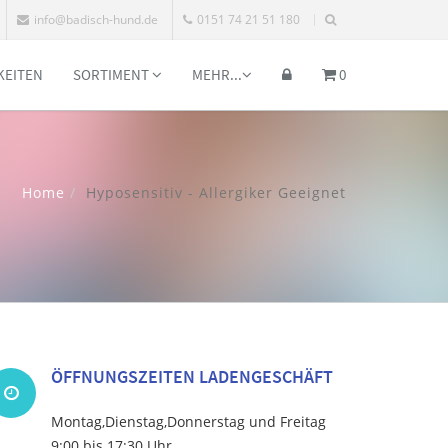
info@badisch-hund.de
0151 74 21 51 180
KEITEN
SORTIMENT
MEHR...
0
Home
Hyposensitiv - Allergiker Geeignet
ÖFFNUNGSZEITEN LADENGESCHÄFT
Montag,Dienstag,Donnerstag und Freitag
9:00 bis 17:30 Uhr