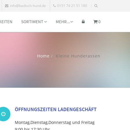
info@badisch-hund.de
0151 74 21 51 180
KEITEN
SORTIMENT
MEHR...
0
Home
Kleine Hunderassen
ÖFFNUNGSZEITEN LADENGESCHÄFT
Montag,Dienstag,Donnerstag und Freitag
9:00 bis 17:30 Uhr