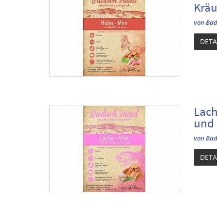
Kräu
von Bad
DETA
Lach
und 
von Bad
DETA