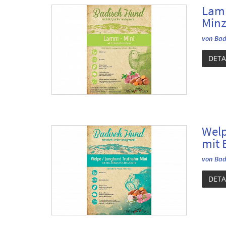
Lamm
Min
von Bad
DETA
Welp
mit 
von Bad
DETA