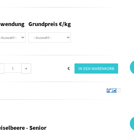
nwendung
Grundpreis €/kg
-
+
IN DEN WARENKORB
€
iselbeere - Senior