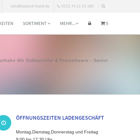
info@badisch-hund.de
0151 74 21 51 180
KEITEN
SORTIMENT
MEHR...
0
ruthahn Mit Süßkartoffel & Preiselbeere - Senior
ÖFFNUNGSZEITEN LADENGESCHÄFT
Montag,Dienstag,Donnerstag und Freitag
9:00 bis 17:30 Uhr