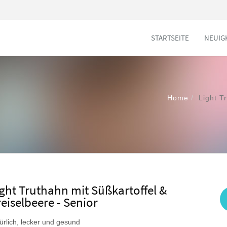
STARTSEITE
NEUIG
Home
Light T
ight Truthahn mit Süßkartoffel &
eiselbeere - Senior
ürlich, lecker und gesund